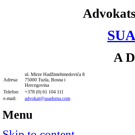
Advokats
SUA
A D
ul. Mirze Hadžimehmedovića 8
Adresa:
75000 Tuzla, Bosna i
Hercegovina
Telefon:
+378 (0) 61 104 111
e-mail:
advokat@suadsrna.com
Menu
Skip to content